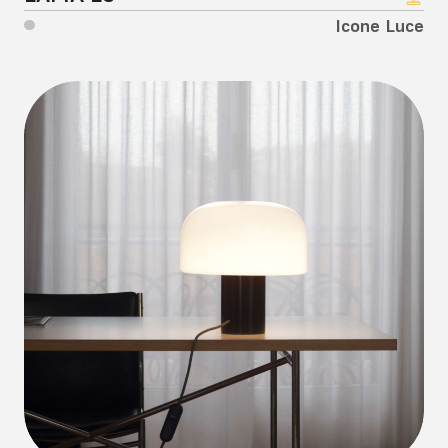
Kundalini
Icone Luce
Leds C4
Linea light
Lip Lighting
Lodes
Lombardo
Luce Light
Luce Plan
Lumen Center Italia
Macrolux
Masiero
Moretti Luce
Nemo
Novalux
Oluce
Oty Light