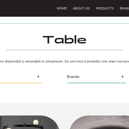
HOME
ABOUT US
PRODUCTS
BRAN
Table
no disponibili e visionabili in showroom. Se non trovi il prodotto che stavi cerca
Brands
Album
Aldo Bernardi
Arkos Light
on
Artemide
Axo Light
Belfiore
Buzzi &amp; Buzzi