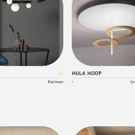
Cini e Nlis
Contardi
Davide Groppi
De Majo Light
Diomede Light
Egoluce
Exenia
Fabas Luce
Fabbian
Fibretec
T
HULA HOOP
Flexa Lighting
Karman
Ic
Flos
Fontana Arte
Foscarini
Gea Luce
Ghidini
Icone Luce
Ideal Lux
Il Fanale