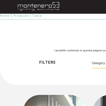
Home
|
Products
| Table
I prodotti contenuti in questa pagina so
FILTERS
Category
Ceiling
External
Floor
Suspensi
Table
Wall