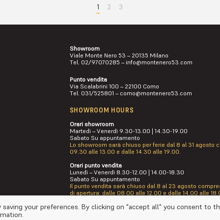
1
2
3
Showroom
Viale Monte Nero 53 – 20135 Milano
Tel.
02/97070285
–
info@montenero53.com
Punto vendita
Via Scalabrini 100 – 22100 Como
Tel.
031/525801
–
como@montenero53.com
SHOWROOM HOURS
Orari showroom
Martedì – Venerdì 9.30-13.00 | 14.30-19.00
Sabato Su appuntamento
Lo showroom sarà chiuso per ferie dal 8 al 31 agosto co
09.30 alle 13.00 e dalle 14.30 alle 19.00.
Orari punto vendita
Lunedì – Venerdì 8.30-12.00 | 14.00-18.30
Sabato Su appuntamento
Il punto vendita sarà chiuso dal 8 al 23 agosto compresi
di apertura: dalle 08.00 alle 12.00 e dalle 14.00 alle 18.
 saving your preferences. By clicking on "accept all" you consent to t
rmation.