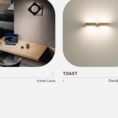
Oluce
Oty Light
Panzeri
Penta Light
Platek
Renzo Serafini
Rossini Illuminazione
Rotaliana
Simes
Slamp
SLV
Stilnovo
A
TOAST
Tooy
Icone Luce
David
Vistosi
Xal
Zava
TAMENTO
Zumtobel
arlarci del tuo progetto