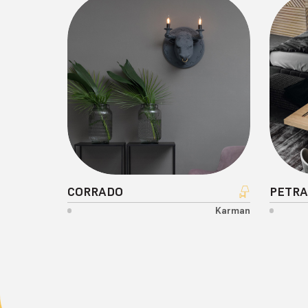
CORRADO
PETR
Karman
FISSA UN APPUN
per visitare il nostro showroom o p