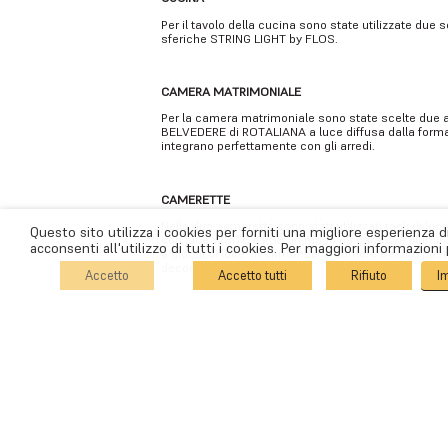
Per il tavolo della cucina sono state utilizzate due
sferiche STRING LIGHT by FLOS.
CAMERA MATRIMONIALE
Per la camera matrimoniale sono state scelte due 
BELVEDERE di ROTALIANA a luce diffusa dalla form
integrano perfettamente con gli arredi.
CAMERETTE
Nelle due camerette sono stati utilizzati tagli di l
Questo sito utilizza i cookies per forniti una migliore esperienza 
con luce WHITE e RGB, in modo da garantire illumin
acconsenti all'utilizzo di tutti i cookies. Per maggiori informazioni
e giochi di luce. In entrambe le camere è stato po
decorativo sulle scrivanie.
Accetto
Accetto tutti
Rifiuto
I
COOKIE POLICY
|
PRIVACY POLICY
BAGNO
Il bagno è stato illuminato con due EGOLUCE mode
gli specchi e con una TALO da parete by ARTEMIDE