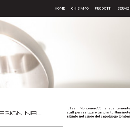
HOME
CHI SIAMO
PRODOTTI
SERVIZ
Il Team Montenero53 ha recentemente co
DESIGN NEL
staff per realizzare l’impianto illumin
situato nel cuore del capoluogo lombar