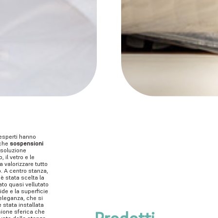
TAMENTO
ciarti ispirare
i esperti hanno
iche
sospensioni
Showroom
a soluzione
Viale Monte Nero 53 – 20135 Milano
 il vetro e le
Tel.
02/97070285
–
info@montenero53.com
a valorizzare tutto
. A centro stanza,
Punto vendita
 è stata scelta la
Via Scalabrini 100 – 22100 Como
ato quasi vellutato
Tel.
031/525801
–
como@montenero53.com
de e la superficie
eleganza, che si
 stata installata
ORARI
ione sferica che