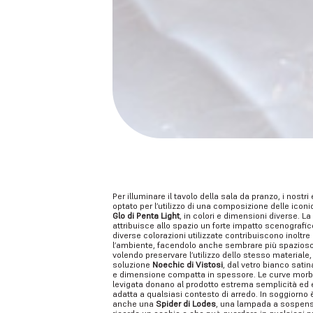
FISSA UN APPUN
per visitare il nostro showroom e las
Per illuminare il tavolo della sala da pranzo, i nostr
optato per l’utilizzo di una composizione delle icon
Glo di Penta Light
, in colori e dimensioni diverse. L
attribuisce allo spazio un forte impatto scenografico,
diverse colorazioni utilizzate contribuiscono inoltre 
l’ambiente, facendolo anche sembrare più spazioso
volendo preservare l’utilizzo dello stesso materiale,
soluzione
Noechic di Vistosi
, dal vetro bianco satin
e dimensione compatta in spessore. Le curve morbi
levigata donano al prodotto estrema semplicità ed 
adatta a qualsiasi contesto di arredo. In soggiorno è
anche una
Spider di Lodes
, una lampada a sospens