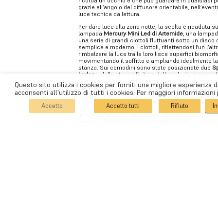
ricorda un occhio e che può guardare in qualsiasi p
grazie all’angolo del diffusore orientabile, nell’event
luce tecnica da lettura.
Per dare luce alla zona notte, la scelta è ricaduta s
lampada
Mercury Mini Led di Artemide
, una lampad
una serie di grandi ciottoli fluttuanti sotto un disco 
semplice e moderno. I ciottoli, riflettendosi l’un l’al
rimbalzare la luce tra le loro lisce superfici biomorf
movimentando il soffitto e ampliando idealmente l
stanza. Sui comodini sono state posizionate due
Sp
Lodes
– della stessa finitura della soluzione preced
continuità metrica al progetto e, al contempo, per fo
Questo sito utilizza i cookies per forniti una migliore esperienza 
un’illuminazione funzionale. Le lampade infatti s
acconsenti all'utilizzo di tutti i cookies. Per maggiori informazioni
orientabili e dimmerabili, caratteristiche indispensa
camera da letto dall’atmosfera armoniosa e rilassa
Accetto
Accetto tutti
Rifiuto
I
COOKIE POLICY
|
PRIVACY POLICY
Infine, per le luci tecniche dell’appartamento, sono 
installati
faretti ad incasso e tagli di luce
, in alcun
nel cartongesso.